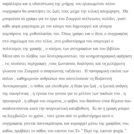
παράλληλα και η υδατόπτωση της μνήμης του ηλικιωμένου πλέον
συγγραφέα θα αναστήσει τις ζωές τους μέχρι την τελική αποχώρηση . Θα
μπορούσα να γράφω για το έργο του Ζουργού ατέλειωτες σελίδες ,γιατί
κάθε φορά μαγεύομαι με τον κόσμο που δημιουργεί και γίνομαι
κομπάρσος της μυθοπλασίας του. ‌Όπως γράφει και ο ίδιος ο συγγραφέας
στο σημείωμα του στο τέλος ,στο μυθιστόρημα του υπερτερεί ο
πολιτισμός της γραφής , ο κόσμος των αντιγραφέων και του βιβλίου.
Μέσα από το πλήθος των δευτεραγωνιστών, την κινηματογραφική αφήγηση
, τις πλούσιες περιγραφές ,τους ζωντανούς διαλόγους και τη μελίρρυτη
γλώσσα του Ζουργού ο αναγνώστης ταξιδεύει . ‌Η πανοραμική εικόνα των
απλών , καθημερινών ανθρώπων που αποτελούσαν τη Βυζαντινή
Αυτοκρατορία , ο πόθος για ελευθερία ,η δίψα για ζωή , η ζωτική ανάγκη
της οικογένειας , η έγνοια του γονιού για το μέλλον των παιδιών του , η
προσφυγιά , η φθορά του σώματος ,ο φόβος του θανάτου είναι θέματα που
αναδεικνύονται κατά την αναγνωστική καταβύθιση . ‌Κι αν η γραφή μπορεί
να διεμβολίζει το χρόνο , τότε μέσα από το μυθιστόρημα αυτό ο
συγγραφέας γίνεται παντοκράτορας και κυριαρχεί μέσω της γραφίδας του,
καθώς προβάλει το πάθος του εαυτού του.Το ” Περί της εαυτού ψυχής ”