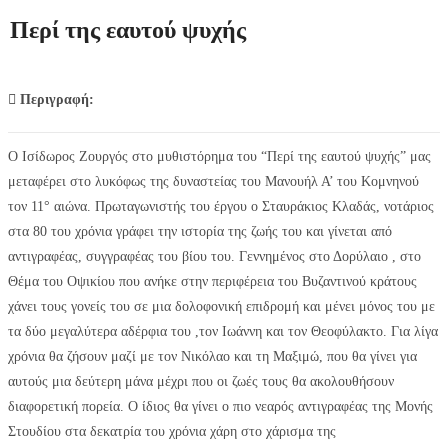
Περί της εαυτού ψυχής
Περιγραφή:
Ο Ισίδωρος Ζουργός στο μυθιστόρημα του “Περί της εαυτού ψυχής” μας
μεταφέρει στο λυκόφως της δυναστείας του Μανουήλ Α’ του Κομνηνού
τον 11° αιώνα. Πρωταγωνιστής του έργου ο Σταυράκιος Κλαδάς, νοτάριος
στα 80 του χρόνια γράφει την ιστορία της ζωής του και γίνεται από
αντιγραφέας, συγγραφέας του βίου του. Γεννημένος στο Δορύλαιο , στο
Θέμα του Οψικίου που ανήκε στην περιφέρεια του Βυζαντινού κράτους
χάνει τους γονείς του σε μια δολοφονική επιδρομή και μένει μόνος του με
τα δύο μεγαλύτερα αδέρφια του ,τον Ιωάννη και τον Θεοφύλακτο. Για λίγα
χρόνια θα ζήσουν μαζί με τον Νικόλαο και τη Μαξιμώ, που θα γίνει για
αυτούς μια δεύτερη μάνα μέχρι που οι ζωές τους θα ακολουθήσουν
διαφορετική πορεία. Ο ίδιος θα γίνει ο πιο νεαρός αντιγραφέας της Μονής
Στουδίου στα δεκατρία του χρόνια χάρη στο χάρισμα της