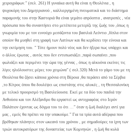
χειρογράφων.” (σελ. 261) Η γυναίκα αυτή θα είναι η Θεολένια , η
ψυχοκόρη του Δημητριανού , καλλιεργημένη πνευματικά και το διάστημα
παραμονής του στην Καστοριά θα είναι γεμάτο απρόοπτα , ανατροπές , νέα
πρόσωπα που θα συναντήσει στο μετέπειτα μετερίζι της ζωής του ,όπως η
γνωριμία του με τον ευνούχο μεσάζοντα του βασιλιά Λεόντιο ,δίπλα στον
οποίον θα μυηθεί στη γραφή των Λατίνων και θα κερδίσει την εύνοια και
την εκτίμηση του. ” Τότε ήμουν πολύ νέος και δεν ήξερα πως υπάρχει και
ο άλλος έρωτας , αυτός που δεν εντυπωσιάζει ,παρά σωπαίνει ,που
φωλιάζει και περιμένει την ώρα της γέννας , όπως η αλκυόνα εκείνες τις
λίγες ηλιόλουστες μέρες του χειμώνα” ( σελ.320) Μετά το γάμο του με τη
Θεολένια θα ζήσει κάποια χρόνια στη Βέροια ,θα περάσει από τα Σέρβια
,το Κίτρος όπου θα δουλέψει ως επιστάτης στις αλυκές , τη Θεσσαλονίκη
με τελικό προορισμό τη Βασιλεύουσα. Εκεί με τα δύο του παιδιά την
Ανθούσα και τον Αλέξανδρο θα εργαστεί ως αντιγραφέας στο Ιερόν
Παλάτιον έχοντας ως δόγμα του το ότι …” όταν η ζωή διαλέγει αντί για
μας , εμείς θα πρέπει να την υπακούμε.” Για τα τρία αυτά αδέρφια που
βρέθηκαν πλάνητες στον ωκεανό του χρόνου , με σημαδούρες τα ίχνη των
τριών αυτοκρατόρων της δυναστείας των Κομνηνών , η ζωή θα κυλά