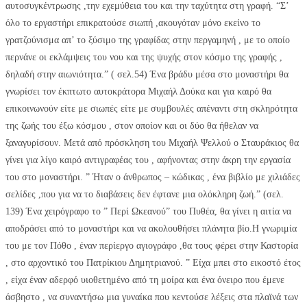
αυτοσυγκέντρωσης ,την εχεμύθεια του και την ταχύτητα στη γραφή. “Σ’
όλο το εργαστήρι επικρατούσε σιωπή ,ακουγόταν μόνο εκείνο το
γρατζούνισμα απ’ το ξύσιμο της γραφίδας στην περγαμηνή , με το οποίο
περνάνε οι εκλάμψεις του νου και της ψυχής στον κόσμο της γραφής ,
δηλαδή στην αιωνιότητα.” ( σελ.54) Ένα βράδυ μέσα στο μοναστήρι θα
γνωρίσει τον έκπτωτο αυτοκράτορα Μιχαήλ Δούκα και για καιρό θα
επικοινωνούν είτε με σιωπές είτε με συμβουλές απέναντι στη σκληρότητα
της ζωής του έξω κόσμου , στον οποίον και οι δύο θα ήθελαν να
ξαναγυρίσουν. Μετά από πρόσκληση του Μιχαήλ Ψελλού ο Σταυράκιος θα
γίνει για λίγο καιρό αντιγραφέας του , αφήνοντας στην άκρη την εργασία
του στο μοναστήρι. ” Ήταν ο άνθρωπος – κώδικας , ένα βιβλίο με χιλιάδες
σελίδες ,που για να το διαβάσεις δεν έφτανε μια ολόκληρη ζωή.” (σελ.
139) Ένα χειρόγραφο το ” Περί Ωκεανού” του Πυθέα, θα γίνει η αιτία να
αποδράσει από το μοναστήρι και να ακολουθήσει πλάνητα βίο.Η γνωριμία
του με τον Πόθο , έναν περίεργο αγιογράφο ,θα τους φέρει στην Καστορία
, στο αρχοντικό του Πατρίκιου Δημητριανού. ” Είχα μπει στο εικοστό έτος
, είχα έναν αδερφό υιοθετημένο από τη μοίρα και ένα όνειρο που έμενε
άσβηστο , να συναντήσω μια γυναίκα που κεντούσε λέξεις στα πλαϊνά των