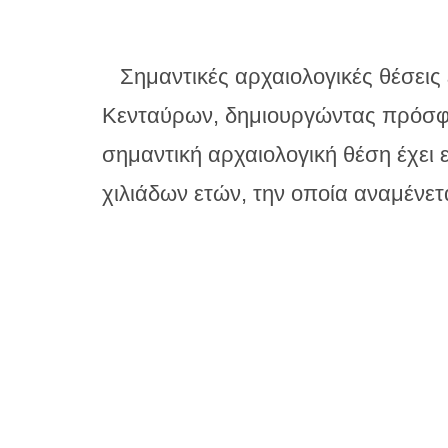
Σημαντικές αρχαιολογικές θέσεις 
Κενταύρων, δημιουργώντας πρόσφορ
σημαντική αρχαιολογική θέση έχει 
χιλιάδων ετών, την οποία αναμένετ
Κλασικών Αρχαιοτήτων. Σύμφωνα με
στιγμής από την αρχαιολογική έρευ
Casthanea
), η οποία ήκμασε στα κ
Η αρχαία πόλη, που είναι κηρυγμέ
’60, βρίσκεται στην παραλία Αη Γι