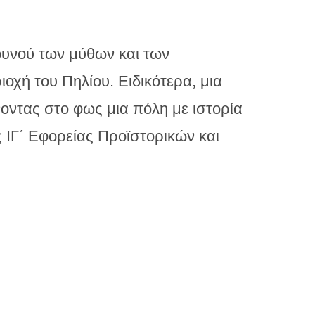
ουνού των μύθων και των
χή του Πηλίου. Ειδικότερα, μια
νοντας στο φως μια πόλη με ιστορία
ς ΙΓ΄ Εφορείας Προϊστορικών και
ει τεκμηριωθεί ωστόσο μέχρι
 πηγές στην αγγλική Wikipedia:
Θεοχάρη, την δεκαετία δηλαδή του
ρο κόλπο που εκτείνεται από το