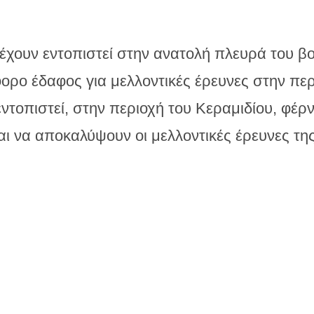
έχουν εντοπιστεί στην ανατολή πλευρά του β
ο έδαφος για μελλοντικές έρευνες στην περιο
εντοπιστεί, στην περιοχή του Κεραμιδίου, φέρ
αι να αποκαλύψουν οι μελλοντικές έρευνες τη
 την άποψη που έχει κατατεθεί, χωρίς να έχ
να, είναι η
αρχαία Κασθαναία
(περισσότερες
λασικά και ελληνιστικά χρόνια.
νος αρχαιολογικός χώρος από την εποχή του 
άννης Κεραμιδίου και εντοπίζεται στον ευρύτε