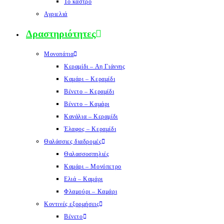
Το κάστρο
Αγριελιά
Δραστηριότητες
Μονοπάτια
Κεραμίδι – Αη Γιάννης
Καμάρι – Κεραμίδι
Βένετο – Κεραμίδι
Βένετο – Καμάρι
Κανάλια – Κεραμίδι
Έλαφος – Κεραμίδι
Θαλάσσιες διαδρομές
Θαλασσοσπηλιές
Καμάρι – Μονόπετρο
Ελιά – Καμάρι
Φλαμούρι – Καμάρι
Κοντινές εξορμήσεις
Βένετο