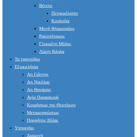
Βένετο
Πετρομέλισσο
Κουλούρι
Μονή Φλαμουρίου
Ρακοπόταμος
Γλυμμένη Μύλος
Λίμνη Κάρλα
Τα τραγούδια
Εξωκκλήσια
Αη Γιάννης
Αη Νικόλας
Αη Θανάσης
Αγία Παρασκευή
Κοιμήσεως της Θεοτόκου
Μεταμορφώσεως
Προφήτης Ηλίας
Υπηρεσίες
Διαμονή