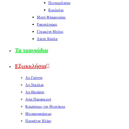
Πετρομέλισσο
Κουλούρι
Μονή Φλαμουρίου
Ρακοπόταμος
Γλυμμένη Μύλος
Λίμνη Κάρλα
Τα τραγούδια
Εξωκκλήσια
Αη Γιάννης
Αη Νικόλας
Αη Θανάσης
Αγία Παρασκευή
Κοιμήσεως της Θεοτόκου
Μεταμορφώσεως
Προφήτης Ηλίας