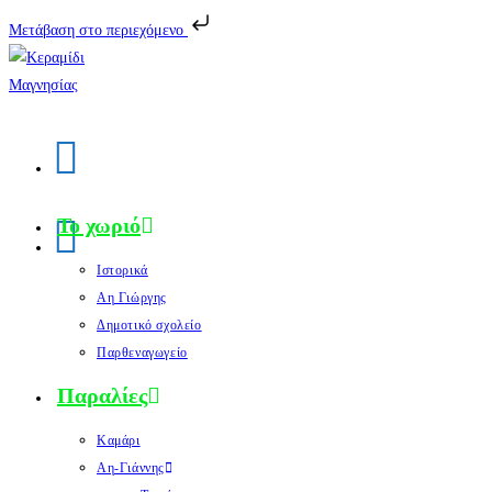
Μετάβαση στο περιεχόμενο
Το χωριό
Ιστορικά
Αη Γιώργης
Δημοτικό σχολείο
Παρθεναγωγείο
Παραλίες
Καμάρι
Αη-Γιάννης