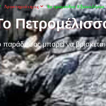
Δραστηριότητες
Τα τραγούδια
Εξωκκλήσια
Το Πετρομέλισσ
ο παράδεισος μπορεί να βρίσκεται