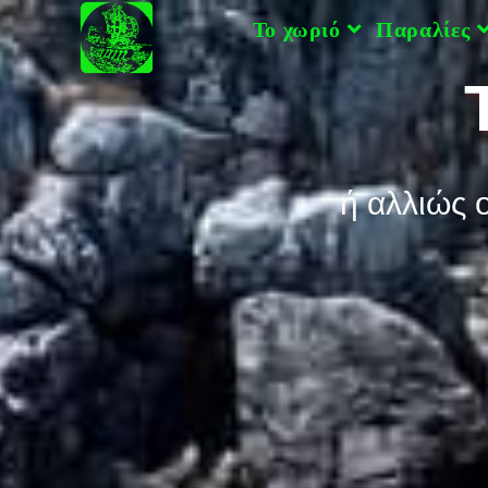
στο
Το χωριό
Παραλίες
περιεχόμενο
ή αλλιώς 