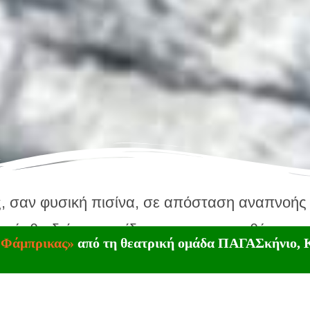
, σαν φυσική πισίνα, σε απόσταση αναπνοής
ιού, θα δείτε πινακίδα που σας κατευθύνει 
 Φάμπρικας»
από τη θεατρική ομάδα ΠΑΓΑΣκήνιο, Κ
υς 3,7 χιλιομέτρων και θα σας οδηγήσει μετά
σου.