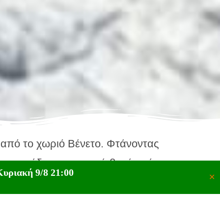
 από το χωριό Βένετο. Φτάνοντας
σε χωματόδρομο, αρκετά βατό ακόμα
υριακή 9/8 21:00
✕
 από περίπου 15 λεπτά στην εν λόγω