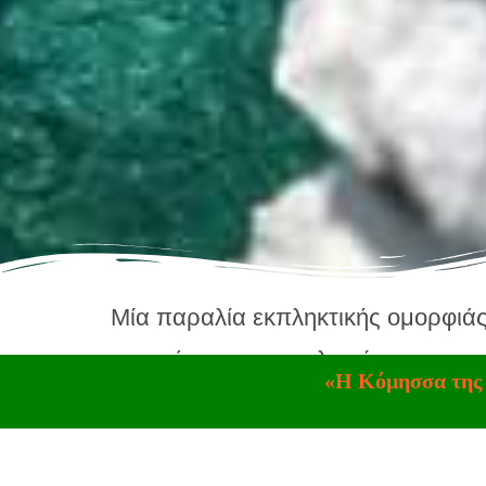
Μία παραλία εκπληκτικής ομορφιάς
στο πάρκινγκ της πλατείας του χωρ
«Η Κόμησσα της
και με συμβατικό αυτοκίνητο, μήκο
μοναδική παραλία του Πετρομέλισ