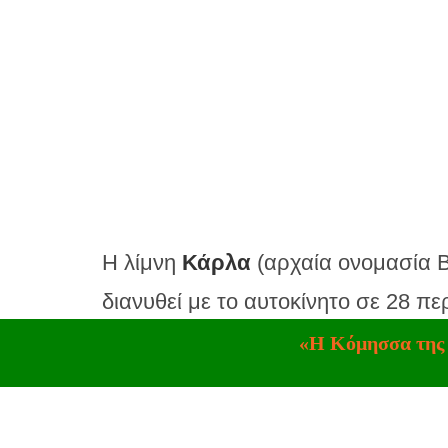
Η λίμνη
Κάρλα
(αρχαία ονομασία Β
διανυθεί με το αυτοκίνητο σε 28 π
χώρας μας και εκτείνεται ως τις π
«Η Κόμησσα της
Η ιστορία της χάνεται στο πέρασμ
κατοίκων των παρακάρλιων χωριών