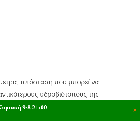
ιόμετρα, απόσταση που μπορεί να
μαντικότερους υδροβιότοπους της
ραμιδίου.
υριακή 9/8 21:00
✕
ς έναν μοναδικό τρόπο ζωής των
πάθεια αντιμετώπισης της