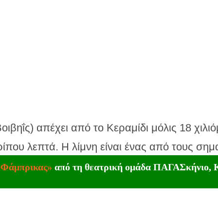
οιβηΐς) απέχει από το Κεραμίδι μόλις 18 χιλ
ερίπου λεπτά. Η λίμνη είναι ένας από τους ση
αρυφές του δημοτικού πλέον διαμερίσματος Κε
 Φάμπρικας»
από τη θεατρική ομάδα ΠΑΓΑΣκήνιο, Κ
α των αιώνων αλλά μεταφέρει ως τις μέρες μα
. Η λίμνη αποξηράνθηκε το 1962 σε μια προσ