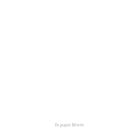
Το χωριό Βένετο