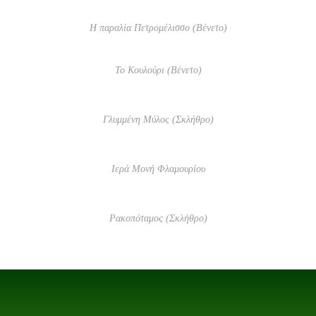
Η παραλία Πετρομέλισσο (Βένετο)
Το Κουλούρι (Βένετο)
Γλυμμένη Μύλος (Σκλήθρο)
Ιερά Μονή Φλαμουρίου
Ρακοπόταμος (Σκλήθρο)