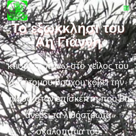
στο
περιεχόμενο
Το εξωκκλήσι του
Άη Γιάννη
κτισμένο πάνω στο χείλος του
απότομου βράχου κόβει την
ανάσα στον επισκέπτη που θα
ανέβει τα λιθόστρωτα
σκαλοπάτια του